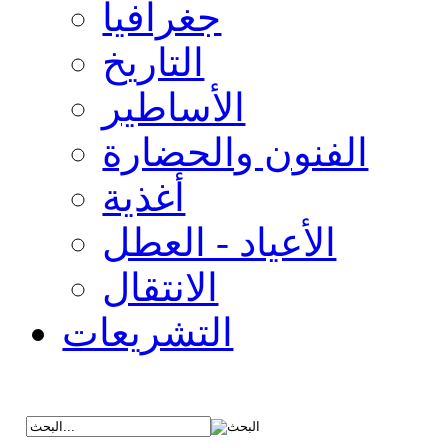
جغرافيا
التاريخ
الأساطير
الفنون والحضارة
أغذية
الأعياد - العطل
الانتقال
التشريعات