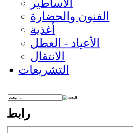
الأساطير
الفنون والحضارة
أغذية
الأعياد - العطل
الانتقال
التشريعات
رابط