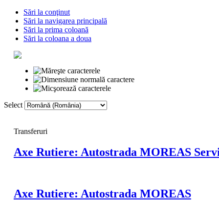
Sări la conţinut
Sări la navigarea principală
Sări la prima coloană
Sări la coloana a doua
Select
Prima pagină
Voc
Transferuri
Axe Rutiere: Autostrada MOREAS Servi
Axe Rutiere: Autostrada MOREAS