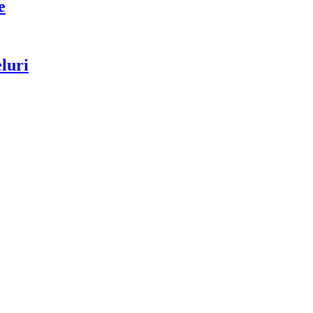
e
luri