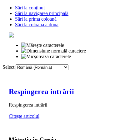
Sări la conţinut
Sări la navigarea principală
Sări la prima coloană
Sări la coloana a doua
Select
Prima pagină
Voc
Respingerea intrării
Respingerea intrării
Citește articolul
Migraţia în Grecia