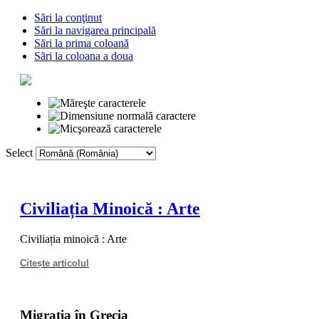
Sări la conţinut
Sări la navigarea principală
Sări la prima coloană
Sări la coloana a doua
Select
Prima pagină
Voc
Civiliația Minoică : Arte
Civiliația minoică : Arte
Citește articolul
Migraţia în Grecia