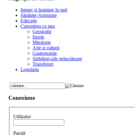
Intrare şi Instalare în ţară
Sănătate-Asigurare
Educaţie
Cunoştinţa cu ţara
Geografie
Istorie
Mitologie
Arte şi cultură
Gastronomie
Sărbători-zile nelucrătoare
Transferuri
Legislaţia
Conexiune
Utilizator
Parolă