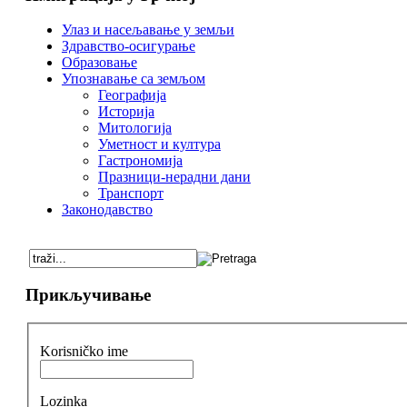
Улаз и насељавање у земљи
Здравство-осигурање
Образовање
Упознавање са земљом
Географија
Историја
Митологија
Уметност и култура
Гастрономија
Празници-нерадни дани
Транспорт
Законодавство
Прикључивање
Korisničko ime
Lozinka