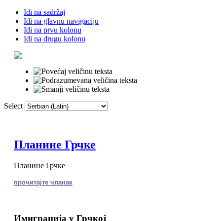
Idi na sadržaj
Idi na glavnu navigaciju
Idi na prvu kolonu
Idi na drugu kolonu
Select
Почетна
Речни
Планине Грчке
Планине Грчке
прочитајте чланак
Имиграција у Грчкој