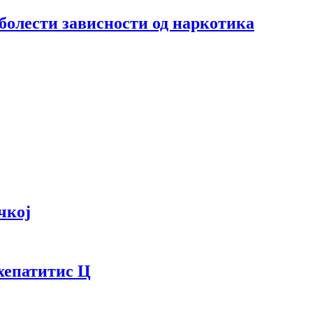
болести зависности од наркотика
чкој
 хепатитис Ц