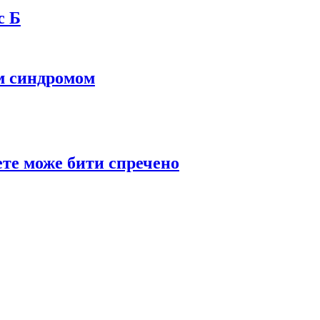
с Б
м синдромом
те може бити спречено