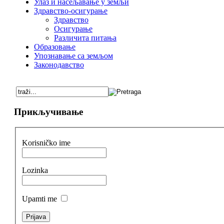
Улаз и насељавање у земљи
Здравство-осигурање
Здравство
Осигурање
Различита питања
Образовање
Упознавање са земљом
Законодавство
Прикључивање
Korisničko ime
Lozinka
Upamti me