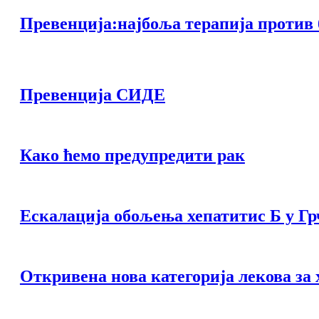
Превенција:најбоља терапија против 
Превенција СИДЕ
Како ћемо предупредити рак
Ескалација обољења хепатитис Б у Гр
Откривена нова категорија лекова за