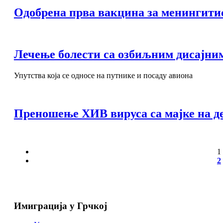
Одобрена прва вакцина за менингити
Лечење болести са озбиљним дисајни
Упутства која се односе на путнике и посаду авиона
Преношење ХИВ вируса са мајке на де
1
2
Имиграција у Грчкој