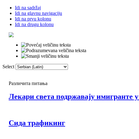
Idi na sadržaj
Idi na glavnu navigaciju
Idi na prvu kolonu
Idi na drugu kolonu
Select
Почетна
Речни
Различита питања
Лекари света подржавају имигранте у
Сида трафикинг