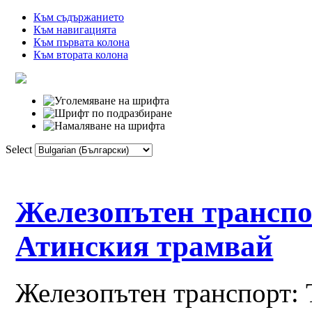
Към съдържанието
Към навигацията
Към първата колона
Към втората колона
Select
Начална
Речник
Връзки
Фо
Железопътен транспо
Атинския трамвай
Железопътен транспорт: 