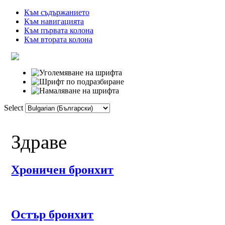
Към съдържанието
Към навигацията
Към първата колона
Към втората колона
Select
Начална
Речник
Връзки
Фо
Здраве
Хроничен бронхит
Остър бронхит