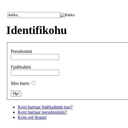
Identifikohu
Pseudonimi
Fjalëkalimi
Mos harro
Keni harruar fjalëkalimin tuaj?
Keni harruar pseudonimin?
Krijo një llogari