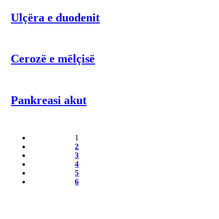
Ulçëra e duodenit
Cerozë e mëlçisë
Pankreasi akut
1
2
3
4
5
6