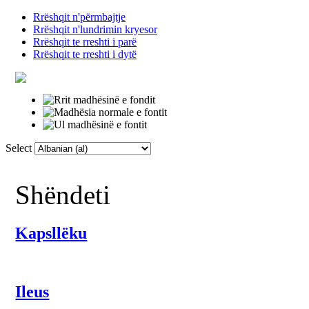
Rrëshqit n'përmbajtje
Rrëshqit n'lundrimin kryesor
Rrëshqit te rreshti i parë
Rrëshqit te rreshti i dytë
Select
Faqja Kryesore
Fjalor
Lidhje të tjera
Shëndeti
Kapsllëku
Ileus