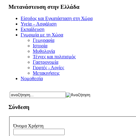
Μετανάστευση στην Ελλάδα
Είσοδος και Εγκατάσταση στη Χώρα
Υγεία – Ασφάλιση
Εκπαίδευση
Γνωριμία με τη Χώρα
Γεωγραφία
Ιστορία
Μυθολογία
Τέχνες και πολιτισμός
Γαστρονομία
Γιορτές - Αργίες
Μετακινήσεις
Νομοθεσία
Σύνδεση
Όνομα Χρήστη