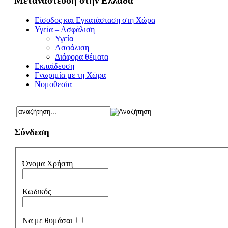
Μετανάστευση στην Ελλάδα
Είσοδος και Εγκατάσταση στη Χώρα
Υγεία – Ασφάλιση
Υγεία
Ασφάλιση
Διάφορα θέματα
Εκπαίδευση
Γνωριμία με τη Χώρα
Νομοθεσία
Σύνδεση
Όνομα Χρήστη
Κωδικός
Να με θυμάσαι