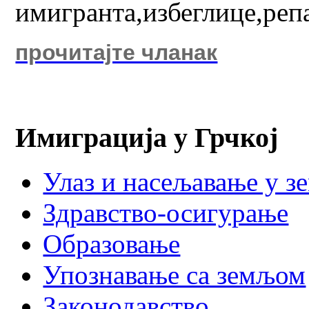
имигранта,избеглице,реп
прочитајте чланак
Имиграција у Грчкој
Улаз и насељавање у з
Здравство-осигурање
Образовање
Упознавање са земљом
Законодавство