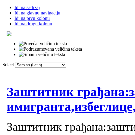
Idi na sadržaj
Idi na glavnu navigaciju
Idi na prvu kolonu
Idi na drugu kolonu
Select
Почетна
Речник
Линкови
Фор
Заштитник грађана:
имигранта,избеглице
Заштитник грађана:зашт