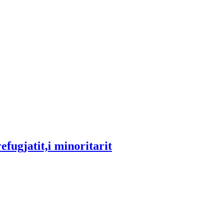
jalor
Lidhje të tjera
Forum
Gramatikë
Njoftime
refugjatit,i minoritarit