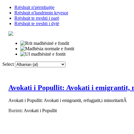
Rrëshqit n'përmbajtje
Rrëshqit n'lundrimin kryesor
Rrëshqit te rreshti i parë
Rrëshqit te rreshti i dytë
Select
Faqja Kryesore
F
Avokati i Popullit: Avokati i emigrantit, 
Avokati i Popullit: Avokati i emigrantit, refugjatit,i minoritaritÂ
Burimi
: Avokati i Popullit