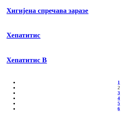
Хигијена спречава заразе
Хепатитис
Хепатитис Β
1
2
3
4
5
6