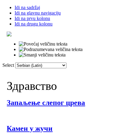
Idi na sadržaj
Idi na glavnu navigaciju
Idi na prvu kolonu
Idi na drugu kolonu
Select
Почетна
Речник
Линкови
Фор
Здравство
Запаљење слепог црева
Камен у жучи