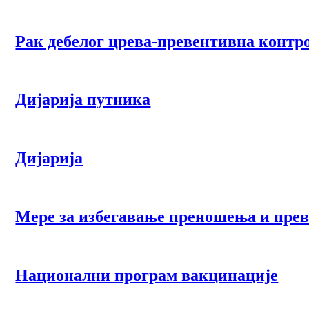
Рак дебелог црева-превентивна контр
Дијарија путника
Дијарија
Мере за избегавање преношења и прев
Национални програм вакцинације