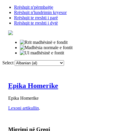
Rrëshqit n'përmbajtje
Rrëshqit n'lundrimin kryesor
Rrëshqit te rreshti i parë
Rrëshqit te rreshti i dytë
Select
Faqja Kryesore
F
Epika Homerike
Epika Homerike
Lexoni artikullin
.
Migrimi në Greqi