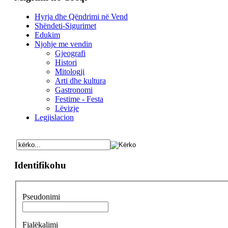
Hyrja dhe Qëndrimi në Vend
Shëndeti-Sigurimet
Edukim
Njohje me vendin
Gjeografi
Histori
Mitologji
Arti dhe kultura
Gastronomi
Festime - Festa
Lëvizje
Legjislacion
Identifikohu
Pseudonimi
Fjalëkalimi