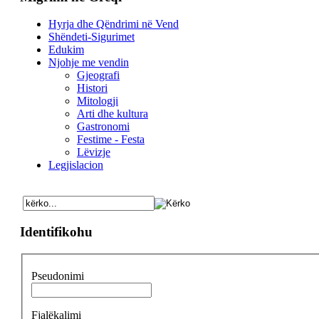
Hyrja dhe Qëndrimi në Vend
Shëndeti-Sigurimet
Edukim
Njohje me vendin
Gjeografi
Histori
Mitologji
Arti dhe kultura
Gastronomi
Festime - Festa
Lëvizje
Legjislacion
Identifikohu
Pseudonimi
Fjalëkalimi