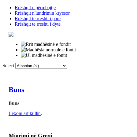
Rrëshqit n'përmbajtje
Rrëshqit n'lundrimin kryesor
Rrëshqit te rreshti i parë
Rrëshqit te rreshti i dytë
Select
Faqja Kryesore
F
Buns
Buns
Lexoni artikullin
.
Migrimi në Greqi