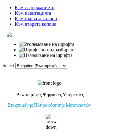
Към съдържанието
Към навигацията
Към първата колона
Към втората колона
Select
Начална
Речник
Връзки
Ф
Βελτιωμένες Ψηφιακές Υπηρεσίες
Στοχευμένης Πληροφόρησης Μεταναστών